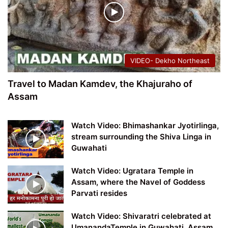
VIDEO- Dekho Northeast
Travel to Madan Kamdev, the Khajuraho of
Assam
Watch Video: Bhimashankar Jyotirlinga,
stream surrounding the Shiva Linga in
Guwahati
Watch Video: Ugratara Temple in
Assam, where the Navel of Goddess
Parvati resides
Watch Video: Shivaratri celebrated at
UmanandaTemple in Guwahati, Assam