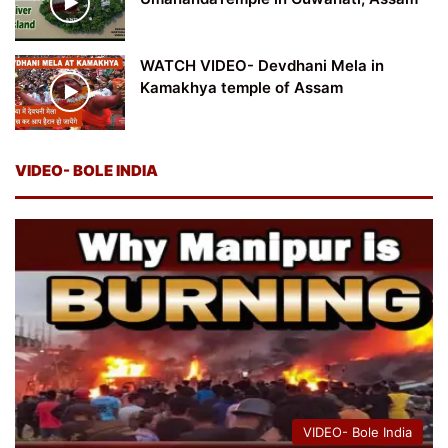
WATCH VIDEO- Devdhani Mela in
Kamakhya temple of Assam
VIDEO- BOLE INDIA
VIDEO- Bole India