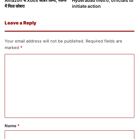
Amazon से Xbox ऑर्डर किया, पैकेज
Hyderabad metro, officials to
में मिला कोबरा
initiate action
Leave a Reply
Your email address will not be published.
Required fields are
marked
*
C
o
m
m
e
n
t
*
Name
*