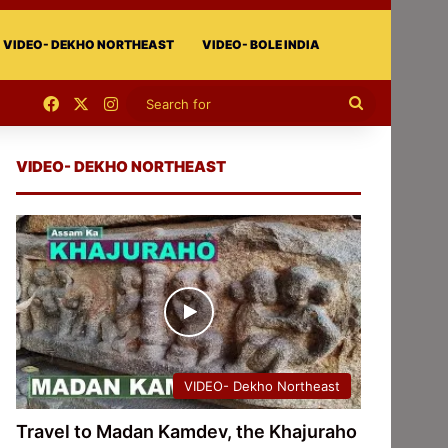
VIDEO- DEKHO NORTHEAST
VIDEO- BOLE INDIA
Facebook
X
Instagram
Search
for
VIDEO- DEKHO NORTHEAST
VIDEO- Dekho Northeast
Travel to Madan Kamdev, the Khajuraho