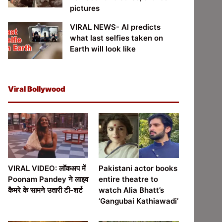
pictures
VIRAL NEWS- AI predicts
what last selfies taken on
Earth will look like
Viral Bollywood
VIRAL VIDEO: लॉकअप में
Pakistani actor books
Poonam Pandey ने लाइव
entire theatre to
कैमरे के सामने उतारी टी-शर्ट
watch Alia Bhatt’s
‘Gangubai Kathiawadi’