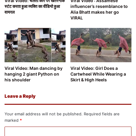
Viral Video: चलती कार पर खतरनाक
Viral Video : Assamese
स्टंट करता हुआ व्यक्ति का वीडियो हुआ
influencer’s resemblance to
वायरल
Alia Bhatt makes her go
VIRAL
Viral Video: Man dancing by
Viral Video: Girl Does a
hanging 2 giant Python on
Cartwheel While Wearing a
his shoulder
Skirt & High Heels
Leave a Reply
Your email address will not be published.
Required fields are
marked
*
C