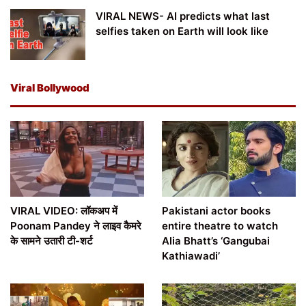
VIRAL NEWS- AI predicts what last
selfies taken on Earth will look like
Viral Bollywood
VIRAL VIDEO: लॉकअप में
Pakistani actor books
Poonam Pandey ने लाइव कैमरे
entire theatre to watch
के सामने उतारी टी-शर्ट
Alia Bhatt’s ‘Gangubai
Kathiawadi’